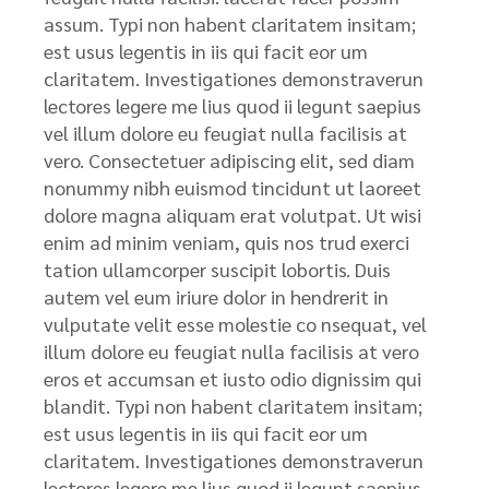
assum. Typi non habent claritatem insitam;
est usus legentis in iis qui facit eor um
claritatem. Investigationes demonstraverun
lectores legere me lius quod ii legunt saepius
vel illum dolore eu feugiat nulla facilisis at
vero. Consectetuer adipiscing elit, sed diam
nonummy nibh euismod tincidunt ut laoreet
dolore magna aliquam erat volutpat. Ut wisi
enim ad minim veniam, quis nos trud exerci
tation ullamcorper suscipit lobortis. Duis
autem vel eum iriure dolor in hendrerit in
vulputate velit esse molestie co nsequat, vel
illum dolore eu feugiat nulla facilisis at vero
eros et accumsan et iusto odio dignissim qui
blandit. Typi non habent claritatem insitam;
est usus legentis in iis qui facit eor um
claritatem. Investigationes demonstraverun
lectores legere me lius quod ii legunt saepius